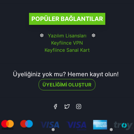
POPÜLER BAĞLANTILAR
Yazılım Lisansları
❆
❆
Keyfiince VPN
Keyfiince Sanal Kart
Üyeliğiniz yok mu? Hemen kayıt olun!
ÜYELIĞIMI OLUŞTUR