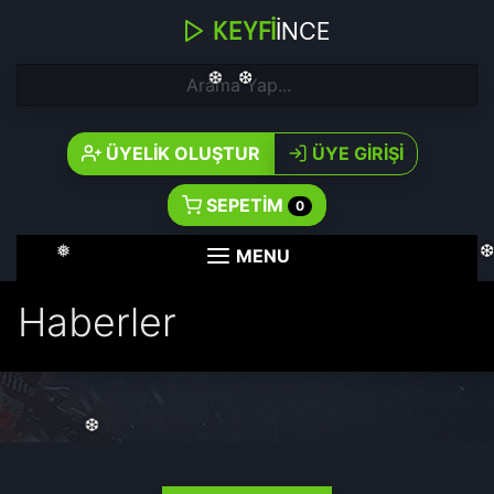
❅
KEYFI
INCE
❆
❆
ÜYELIK OLUŞTUR
ÜYE GIRIŞI
SEPETIM
0
MENU
❅
Haberler
❆